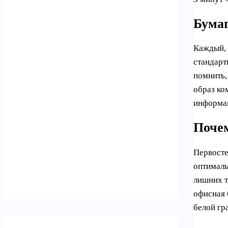
Бумаг
Каждый, 
стандарт
помнить,
образ ко
информац
Почем
Первосте
оптималь
лишних т
офисная 
белой гр