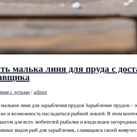
ть малька линя для пруда с дост
авщика
вия с детьми
/
admin
мальков линя для зарыбления прудов Зарыбление прудов – э
 но и возможность насладиться рыбной ловлей. В этом контек
агом для всех любителей рыбалки и владельцев загородных 
ивных видов рыб для зарыбления, славящаяся своей живуче