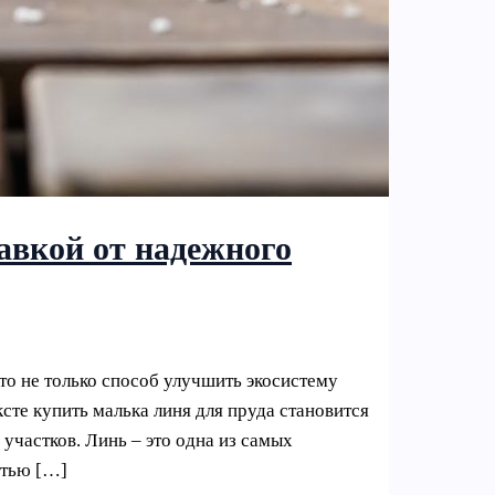
авкой от надежного
то не только способ улучшить экосистему
сте купить малька линя для пруда становится
участков. Линь – это одна из самых
стью […]