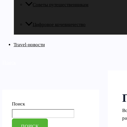
Советы путешественникам
Цифровое кочевничество
Travel-новости
Поиск
Поиск
Вс
ра
ПОИСК