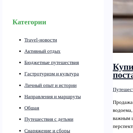
Категории
Travel-новости
Активный отдых
Бюджетные путешествия
Купи
пост
Гастротуризм и культура
Личный опыт и истории
Путешест
Направления и маршруты
Продажа 
Общая
водоема,
важным ш
Путешествия с детьми
перспект
Снаряжение и сборы