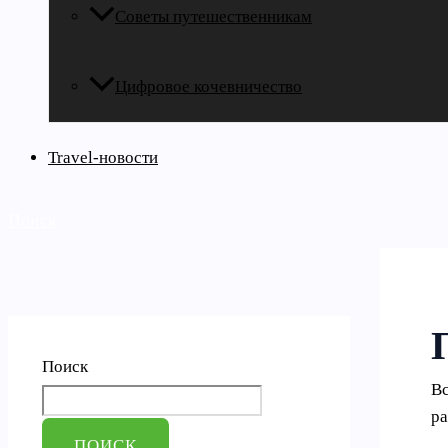
Советы путешественникам
Цифровое кочевничество
Travel-новости
Поиск
Поиск
Вс
ра
ПОИСК