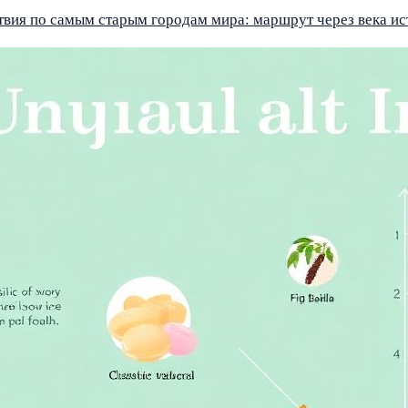
вия по самым старым городам мира: маршрут через века и