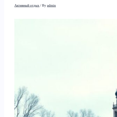
Активный отдых
/ By
admin