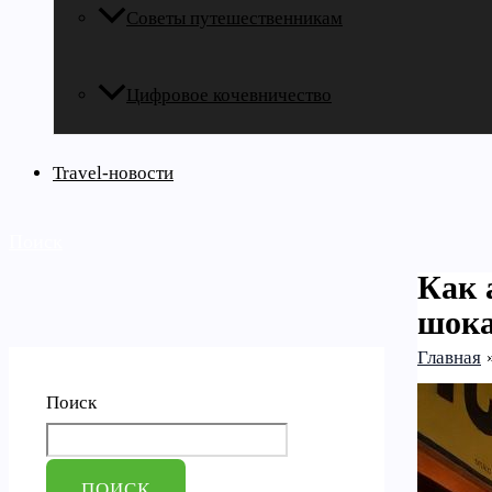
Советы путешественникам
Цифровое кочевничество
Travel-новости
Поиск
Как 
шока
Главная
Поиск
ПОИСК