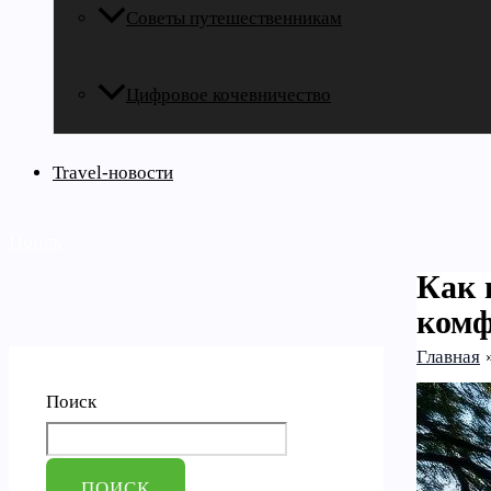
Советы путешественникам
Цифровое кочевничество
Travel-новости
Поиск
Как 
комф
Главная
Поиск
ПОИСК