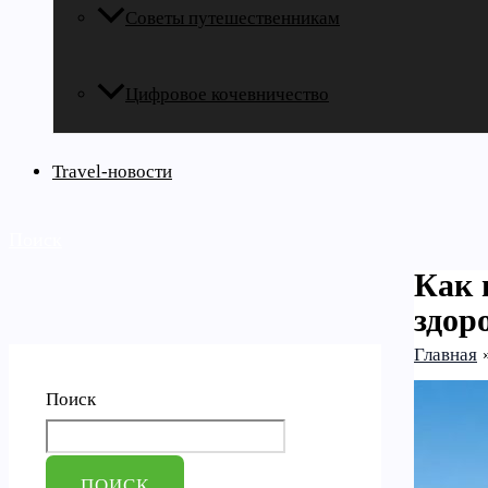
Советы путешественникам
Цифровое кочевничество
Travel-новости
Поиск
Как 
здор
Главная
Поиск
ПОИСК