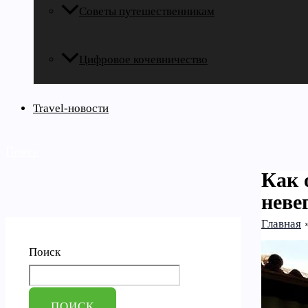
Советы путешественникам
Цифровое кочевничество
Travel-новости
Поиск
Как 
неве
Главная
Поиск
ПОИСК