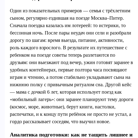
Один из показательных примеров — семья с трёхлетним
сыном, регулярно ездившая на поезде Москва–Питер.
Сначала поездка казалась им лотереей: то истерики, то
бессонная ночь. После пары неудач они сели и разобрали
дорогу по шагам: время выезда, питание, активности,
роль каждого взрослого. В результате их путешествие с
ребенком на поезде советы теперь разлетаются по
друзьям: они выезжают под вечер, ужин готовят заранее в
удобных контейнерах, первые полтора часа посвящают
играм и чтению, а потом стабильно укладывают сына на
нижнюю полку с привычным ритуалом сна. Другой кейс
— мама с дочкой 6 лет, которая использует поезд как
«мобильный лагерь»: они заранее планируют тему дороги
(космос, море, животные), берут книги, настолки,
распечатки, и к концу пути ребёнок не просто не устал, а
гордо рассказывает соседям, что выучил новое.
Аналитика подготовки: как не тащить лишнее и