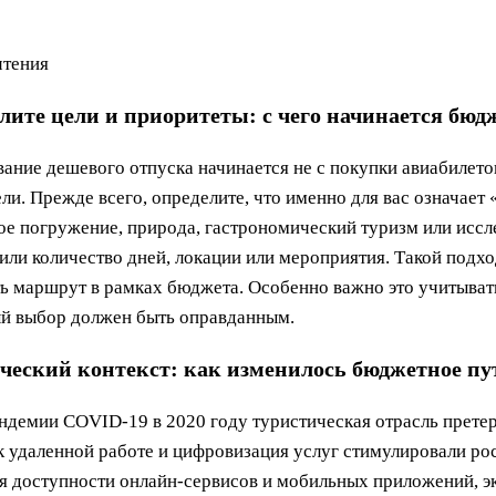
чтения
лите цели и приоритеты: с чего начинается бюд
ание дешевого отпуска начинается не с покупки авиабилетов
ели. Прежде всего, определите, что именно для вас означает
ое погружение, природа, гастрономический туризм или иссл
или количество дней, локации или мероприятия. Такой подх
ь маршрут в рамках бюджета. Особенно важно это учитыва
й выбор должен быть оправданным.
ческий контекст: как изменилось бюджетное пут
ндемии COVID-19 в 2020 году туристическая отрасль прете
к удаленной работе и цифровизация услуг стимулировали рос
я доступности онлайн-сервисов и мобильных приложений, э