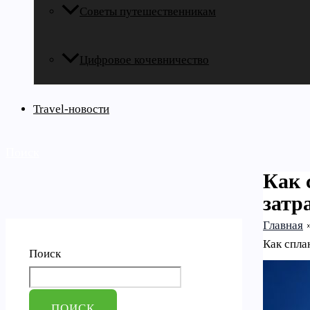
Советы путешественникам
Цифровое кочевничество
Travel-новости
Поиск
Как 
затр
Главная
Как спла
Поиск
ПОИСК