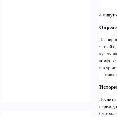
4 минут 
Опреде
Планиров
четкой ц
культурн
комфорт 
выстроит
— кажды
Истори
После па
переход 
благодар