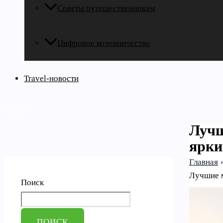
Советы путешественникам
Цифровое кочевничество
Travel-новости
Поиск
Лучш
ярки
Главная
Лучшие м
Поиск
ПОИСК