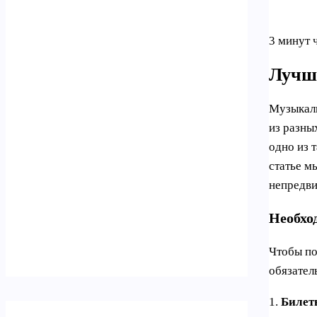
3 минут 
Лучш
Музыкаль
из разны
одно из 
статье м
непредви
Необхо
Чтобы по
обязател
1.
Билет