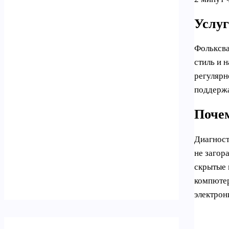
Услуг
Фольксва
стиль и 
регулярн
поддержа
Почем
Диагност
не загор
скрытые 
компютер
электрон