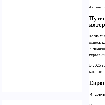
4 минут 
Путеш
котор
Когда мы
аспект, 
таможенн
курьезны
В 2025 г
как нико
Европ
Италия