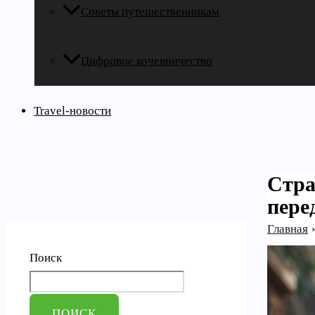
Советы путешественникам
Цифровое кочевничество
Travel-новости
Поиск
Стра
пере
Главная
Поиск
ПОИСК