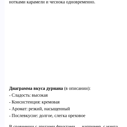
нотками карамели и чеснока одновременно.
Диаграмма вкуса дуриана
(в описании):
- Сладость: высокая
- Консистенция: кремовая
- Аромат: резкий, насыщенный
- Послевкусие: долгое, слегка ореховое
В сравнении с другими фруктами — например, с манго